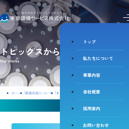
私たちについて
事業内容
会社概要
採用案内
お問い合わせ
トップ
トピックスから探す
私たちについて
Our Works
事業内容
会社概要
ホーム
事業内容について
トピックスから探す
トピックスから探す「土壌養分分析法」
採用案内
お問い合わせ