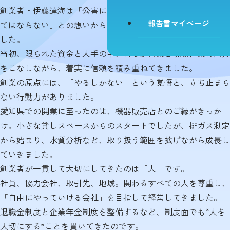
創業者・伊藤達海は「公害によって悲しむ人をこれ以上増やし
報告書マイページ
てはならない」との想いから、環境測定の事業をスタートしま
した。
当初、限られた資金と人手の中、自らが営業と現場作業の両方
をこなしながら、着実に信頼を積み重ねてきました。
創業の原点には、「やるしかない」という覚悟と、立ち止まら
ない行動力がありました。
愛知県での開業に至ったのは、機器販売店とのご縁がきっか
け。小さな貸しスペースからのスタートでしたが、排ガス測定
から始まり、水質分析など、取り扱う範囲を拡げながら成⻑し
ていきました。
創業者が一貫して大切にしてきたのは「人」です。
社員、協力会社、取引先、地域。関わるすべての人を尊重し、
「自由にやっていける会社」を目指して経営してきました。
退職金制度と企業年金制度を整備するなど、制度面でも“人を
大切にする”ことを貫いてきたのです。