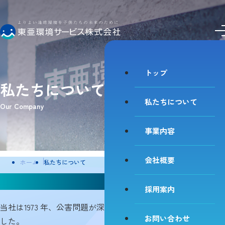
私たちについて
事業内容
会社概要
採用案内
お問い合わせ
トップ
私たちについて
私たちについて
Our Company
事業内容
会社概要
ホーム
私たちについて
公害問題が深刻化した1973年に創業
採用案内
当社は1973 年、公害問題が深刻化し始めた四日市市で誕生しま
お問い合わせ
した。