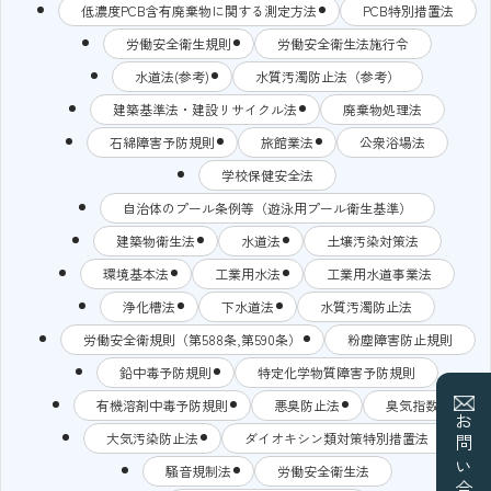
低濃度PCB含有廃棄物に関する測定方法
PCB特別措置法
労働安全衛生規則
労働安全衛生法施行令
水道法(参考)
水質汚濁防止法（参考）
建築基準法・建設リサイクル法
廃棄物処理法
石綿障害予防規則
旅館業法
公衆浴場法
学校保健安全法
自治体のプール条例等（遊泳用プール衛生基準）
建築物衛生法
水道法
土壌汚染対策法
環境基本法
工業用水法
工業用水道事業法
浄化槽法
下水道法
水質汚濁防止法
労働安全衛規則（第588条,第590条）
粉塵障害防止規則
鉛中毒予防規則
特定化学物質障害予防規則
有機溶剤中毒予防規則
悪臭防止法
臭気指数
お問い合わせ
大気汚染防止法
ダイオキシン類対策特別措置法
騒音規制法
労働安全衛生法