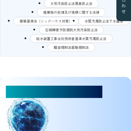
大気汚染防止法悪臭防止法
廃棄物の処理及び清掃に関する法律
建築基準法（シックハウス対策）
水質汚濁防止法下水道法
石綿障害予防規則大気汚染防止法
給水装置工事主任技術者基準水質汚濁防止法
騒音規制法振動規制法
お気軽にご相談ください