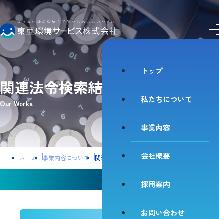
私たちについて
事業内容
会社概要
採用案内
お問い合わせ
トップ
関連法令検索結果
私たちについて
Our Works
事業内容
会社概要
ホーム
事業内容について
関連法令検索結果
関連法令検索結果「悪臭防止法」
採用案内
お問い合わせ