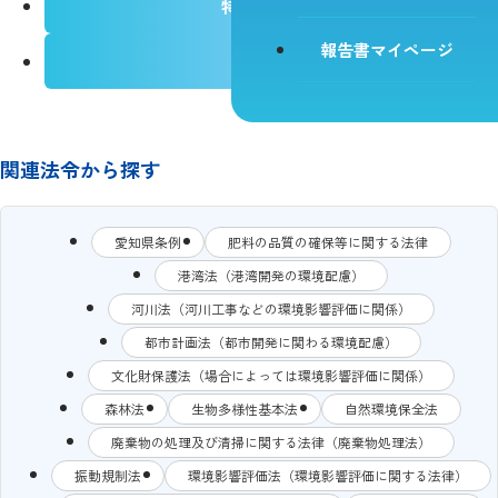
特定悪臭物質
報告書マイページ
臭気指数
関連法令から探す
愛知県条例
肥料の品質の確保等に関する法律
港湾法（港湾開発の環境配慮）
河川法（河川工事などの環境影響評価に関係）
都市計画法（都市開発に関わる環境配慮）
文化財保護法（場合によっては環境影響評価に関係）
森林法
生物多様性基本法
自然環境保全法
廃棄物の処理及び清掃に関する法律（廃棄物処理法）
振動規制法
環境影響評価法（環境影響評価に関する法律）