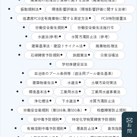
振動規制法
環境影響評価法（環境影響評価に関する法律）
低濃度PCB含有廃棄物に関する測定方法
PCB特別措置法
労働安全衛生規則
労働安全衛生法施行令
水道法(参考)
水質汚濁防止法（参考）
建築基準法・建設リサイクル法
廃棄物処理法
石綿障害予防規則
旅館業法
公衆浴場法
学校保健安全法
自治体のプール条例等（遊泳用プール衛生基準）
建築物衛生法
水道法
土壌汚染対策法
環境基本法
工業用水法
工業用水道事業法
浄化槽法
下水道法
水質汚濁防止法
労働安全衛規則（第588条,第590条）
粉塵障害防止規則
鉛中毒予防規則
特定化学物質障害予防規則
有機溶剤中毒予防規則
悪臭防止法
臭気指数