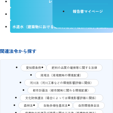
レジオネラ属菌
報告書マイページ
浴槽水
水道水（建築物における衛生的環境の確保に関する法律）
関連法令から探す
愛知県条例
肥料の品質の確保等に関する法律
港湾法（港湾開発の環境配慮）
河川法（河川工事などの環境影響評価に関係）
都市計画法（都市開発に関わる環境配慮）
文化財保護法（場合によっては環境影響評価に関係）
森林法
生物多様性基本法
自然環境保全法
廃棄物の処理及び清掃に関する法律（廃棄物処理法）