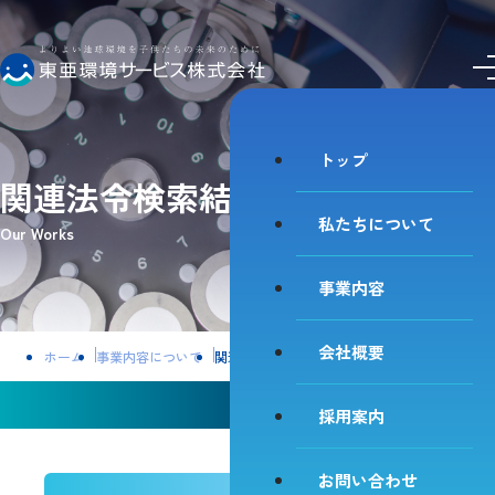
私たちについて
事業内容
会社概要
採用案内
お問い合わせ
トップ
関連法令検索結果
私たちについて
Our Works
事業内容
会社概要
ホーム
事業内容について
関連法令検索結果
関連法令検索結果「建築物衛生法」
採用案内
お問い合わせ