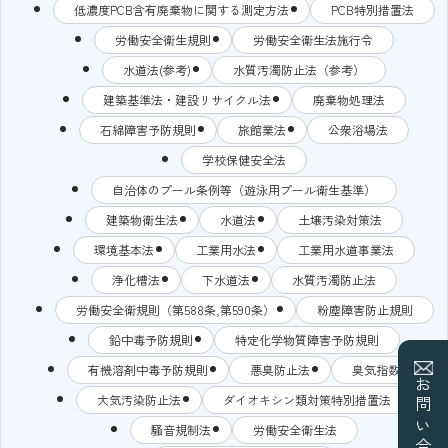
低濃度PCB含有廃棄物に関する測定方法
PCB特別措置法
労働安全衛生規則
労働安全衛生法施行令
水道法(参考)
水質汚濁防止法（参考）
建築基準法・建設リサイクル法
廃棄物処理法
石綿障害予防規則
旅館業法
公衆浴場法
学校保健安全法
自治体のプール条例等（遊泳用プール衛生基準）
建築物衛生法
水道法
土壌汚染対策法
環境基本法
工業用水法
工業用水道事業法
浄化槽法
下水道法
水質汚濁防止法
労働安全衛規則（第588条,第590条）
粉塵障害防止規則
鉛中毒予防規則
特定化学物質障害予防規則
有機溶剤中毒予防規則
悪臭防止法
臭気指数
お問い合わせ
大気汚染防止法
ダイオキシン類対策特別措置法
騒音規制法
労働安全衛生法