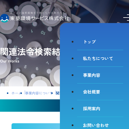
私たちについて
事業内容
会社概要
採用案内
お問い合わせ
トップ
関連法令検索結果
私たちについて
Our Works
事業内容
会社概要
ホーム
事業内容について
関連法令検索結果
関連法令検索結果「下水道法」
採用案内
お問い合わせ