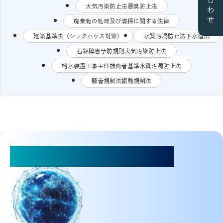
大気汚染防止法悪臭防止法
廃棄物の処理及び清掃に関する法律
建築基準法（シックハウス対策）
水質汚濁防止法下水道法
石綿障害予防規則大気汚染防止法
給水装置工事主任技術者基準水質汚濁防止法
騒音規制法振動規制法
お気軽にご相談ください